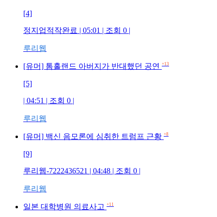
[4]
정지업적작완료
| 05:01 | 조회
0
|
루리웹
+13
[유머] 톰홀랜드 아버지가 반대했던 공연
[5]
| 04:51 | 조회
0
|
루리웹
+8
[유머] 백신 음모론에 심취한 트럼프 근황
[9]
루리웹-7222436521
| 04:48 | 조회
0
|
루리웹
+11
일본 대학병원 의료사고