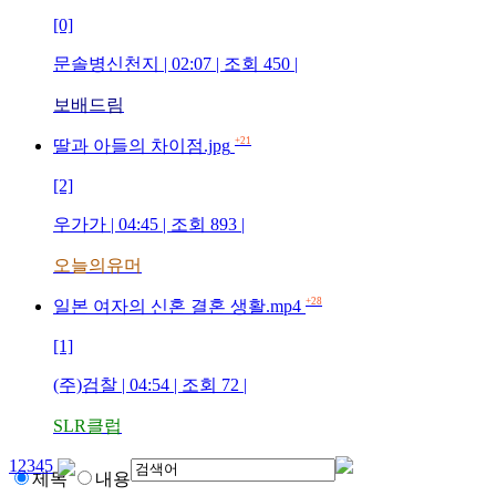
[0]
문솔병신천지
| 02:07 | 조회
450
|
보배드림
+21
딸과 아들의 차이점.jpg
[2]
우가가
| 04:45 | 조회
893
|
오늘의유머
+28
일본 여자의 신혼 결혼 생활.mp4
[1]
(주)검찰
| 04:54 | 조회
72
|
SLR클럽
1
2
3
4
5
제목
내용