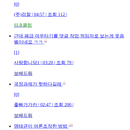
[0]
(주)검찰
| 04:57 | 조회
112
|
SLR클럽
근데 폐급 여우타기를 댓글 작업 적임자로 보는게 웃음
+2
벨이네요 ㅋㅋ
[1]
사랑합니당1
| 03:20 | 조회
79
|
보배드림
+7
국정과제가 핫하다길래
[0]
좋빠가가카
| 02:47 | 조회
200
|
보배드림
+15
명태균이 여론조작한 방법