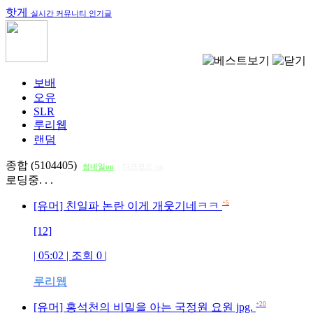
핫게
실시간 커뮤니티 인기글
보배
오유
SLR
루리웹
랜덤
종합 (5104405)
썸네일on
다크모드 on
로딩중. . .
+5
[유머] 친일파 논란 이게 개웃기네ㅋㅋ
[12]
| 05:02 | 조회
0
|
루리웹
+20
[유머] 홍석천의 비밀을 아는 국정원 요원 jpg.